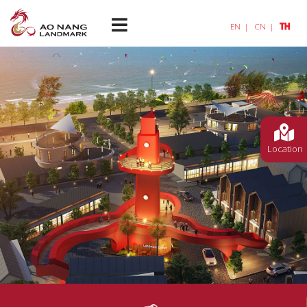
EN
CN
TH
Location