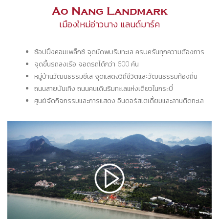
Ao Nang Landmark
เมืองใหม่อ่าวนาง แลนด์มาร์ค
ช้อปปิ้งคอมเพล็กซ์ จุดนัดพบริมทะเล ครบครันทุกความต้องการ
จุดขึ้นรถลงเรือ จอดรถได้กว่า 600 คัน
หมู่บ้านวัฒนธรรมซีเล จุดแสดงวิถึชีวิตและวัฒนธรรมท้องถิ่น
ถนนสายบันเทิง ถนนคนเดินริมทะเลแห่งเดียวในกระบี่
ศูนย์จัดกิจกรรมและการแสดง อินดอร์สเตเดี้ยมและลานติดทะเล