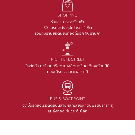
SHOPPING
ร้านอาหารและร้านค้า
80 แบรนด์ดัง ซุปเปอร์มาร์เก็ต
รวมถึงร้านยอดนิยมท้องถิ่นอีก 90 ร้านค้า
NIGHT LIFE STREET
ไนต์คลับ บาร์ ดนตรีสด แสงสีดนตรีสด ดีเจพร้อมมินิ
คอนเสิร์ต ตลอดเวลานาที
BUS & BOAT POINT
จุดขึ้นรถลงเรือติดถนนสายหลักเลียบหาดนพรัตน์ธารา สู่
แหล่งท่องเที่ยวระดับโลก